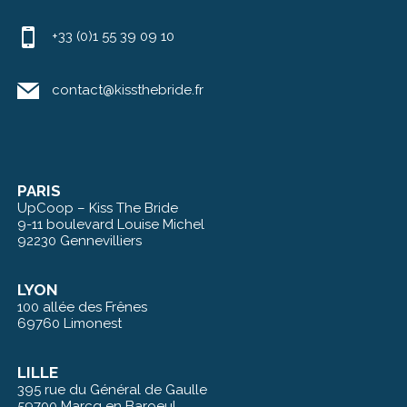
+33 (0)1 55 39 09 10
contact@kissthebride.fr
PARIS
UpCoop – Kiss The Bride
9-11 boulevard Louise Michel
92230 Gennevilliers
LYON
100 allée des Frênes
69760 Limonest
LILLE
395 rue du Général de Gaulle
59700 Marcq en Baroeul