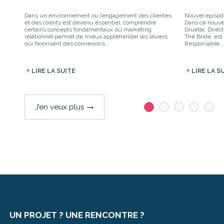
Dans un environnement où l’engagement des clientes
Nouvel épisod
et des clients est devenu essentiel, comprendre
Dans ce nouvel
certains concepts fondamentaux du marketing
Druelle, Direc
relationnel permet de mieux appréhender les leviers
The Bride, es
qui favorisent des connexions...
Responsable..
arrow_forward
LIRE LA SUITE
arrow_forward
LIRE LA S
J’en veux plus
trending_flat
UN PROJET ? UNE RENCONTRE ?