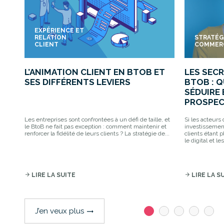
EXPÉRIENCE ET
RELATION
STRATÉG
CLIENT
COMMER
L’ANIMATION CLIENT EN BTOB ET
LES SECR
SES DIFFÉRENTS LEVIERS
BTOB : 
SÉDUIRE 
PROSPEC
Les entreprises sont confrontées à un défi de taille, et
Si les acteurs
le BtoB ne fait pas exception : comment maintenir et
investissement
renforcer la fidélité de leurs clients ? La stratégie de...
clients étant p
le digital et l
arrow_forward
LIRE LA SUITE
arrow_forward
LIRE LA S
J’en veux plus
trending_flat