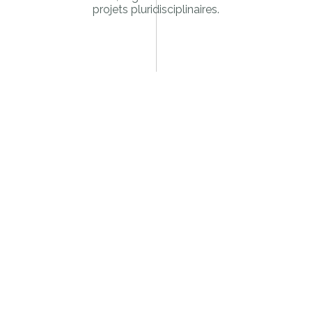
projets pluridisciplinaires.
TOUS NOS PROJETS
ACQUISITION
ANIMATION DE RÉSEAU
CRÉATION
DATA
DIGITAL
DIGITALISATION IN-STORE
PLATEFORMES MARKETING
RETAIL
SOCIAL
STRATÉGIE COMMERCIALE