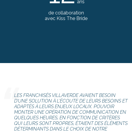
ans
de collaboration
avec Kiss The Bride
“
LES FRANCHISÉS VILLAVERDE AVAIENT BESOIN
D’UNE SOLUTION À L’ÉCOUTE DE LEURS BESOINS ET
ADAPTÉS À LEURS ENJEUX LOCAUX. POUVOIR
MONTER UNE OPÉRATION DE COMMUNICATION EN
QUELQUES HEURES, EN FONCTION DE CRITÈRES
QUI LEURS SONT PROPRES, ÉTAIENT DES ÉLÉMENTS
DÉTERMINANTS DANS LE CHOIX DE NOTRE