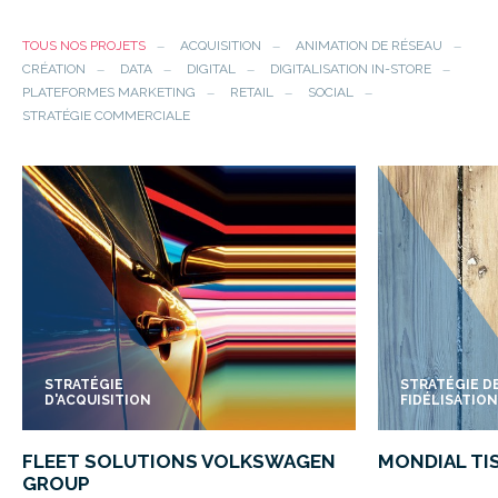
TOUS NOS PROJETS
ACQUISITION
ANIMATION DE RÉSEAU
CRÉATION
DATA
DIGITAL
DIGITALISATION IN-STORE
PLATEFORMES MARKETING
RETAIL
SOCIAL
STRATÉGIE COMMERCIALE
STRATÉGIE
STRATÉGIE D
D'ACQUISITION
FIDÉLISATION
FLEET SOLUTIONS VOLKSWAGEN
MONDIAL TI
GROUP