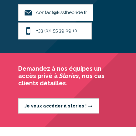
contact@kissthebride.fr
+33 (0)1 55 39 09 10
Demandez à nos équipes un
accès privé à
Stories
, nos cas
clients détaillés.
Je veux accéder à stories !
trending_flat