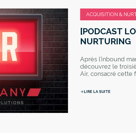
ACQUISITION & NUR
[PODCAST LOY
NURTURING
Après l’inbound mar
découvrez le troisi
Air, consacré cette fo
LIRE LA SUITE
arrow_forward