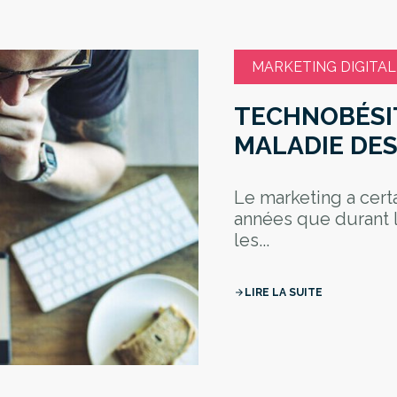
MARKETING DIGITAL
TECHNOBÉSIT
MALADIE DE
Le marketing a cert
années que durant l
les...
LIRE LA SUITE
arrow_forward