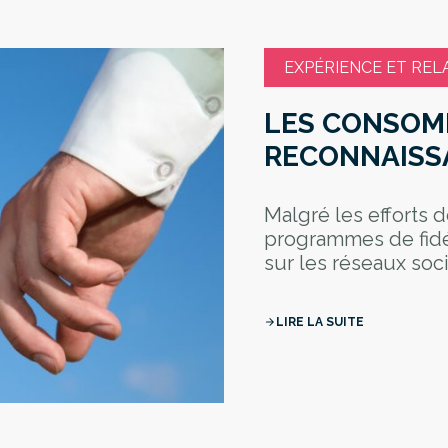
EXPÉRIENCE ET REL
LES CONSOM
RECONNAISS
Malgré les efforts
programmes de fidé
sur les réseaux socia
LIRE LA SUITE
arrow_forward