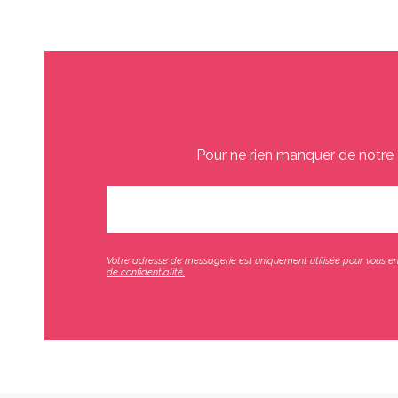
Pour ne rien manquer de notre 
Votre adresse de messagerie est uniquement utilisée pour vous env
de confidentialité.