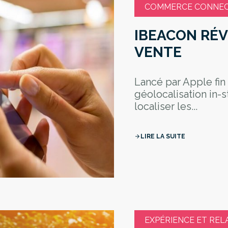
COMMERCE CONNECT
IBEACON RÉV
VENTE
Lancé par Apple fin
géolocalisation in-
localiser les...
LIRE LA SUITE
arrow_forward
EXPÉRIENCE ET REL