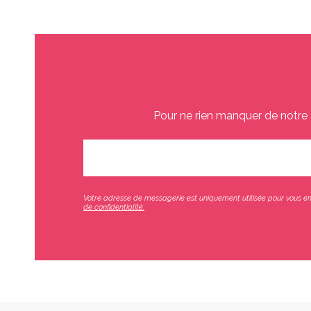
Pour ne rien manquer de notre 
Votre adresse de messagerie est uniquement utilisée pour vous env
de confidentialité.