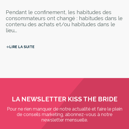
Pendant le confinement, les habitudes des
consommateurs ont changé : habitudes dans le
contenu des achats et/ou habitudes dans le
lieu...
LIRE LA SUITE
arrow_forward
LA NEWSLETTER KISS THE BRIDE
Pour ne rien manquer de notre actualité et faire le plein
de conseils marketing, abonnez-vous à notre
newsletter mensuelle.