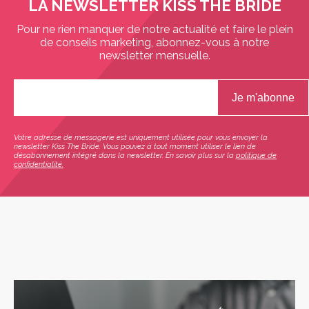
LA NEWSLETTER KISS THE BRIDE
Pour ne rien manquer de notre actualité et faire le plein
de conseils marketing, abonnez-vous à notre
newsletter mensuelle.
Votre adresse de messagerie est uniquement utilisée pour vous envoyer la
newsletter Kiss The Bride. Vous pouvez à tout moment utiliser le lien de
désabonnement intégré dans la newsletter. En savoir plus sur la
politique de
confidentialité.