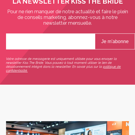
LA NEWSLETTER KISS THE BRIDE
Pour ne rien manquer de notre actualité et faire le plein
de conseils marketing, abonnez-vous à notre
newsletter mensuelle.
Votre adresse de messagerie est uniquement utilisée pour vous envoyer la
newsletter Kiss The Bride. Vous pouvez à tout moment utiliser le lien de
désabonnement intégré dans la newsletter. En savoir plus sur la
politique de
confidentialité.