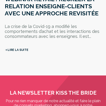
RELATION ENSEIGNE-CLIENTS
AVEC UNE APPROCHE REVISITÉE
La crise de la Covid-19 a modifié les
comportements d’achat et les interactions des
consommateurs avec les enseignes. Il est...
LIRE LA SUITE
arrow_forward
LA NEWSLETTER KISS THE BRIDE
Pour ne rien manquer de notre actualité et faire le plein
de conseils marketing, abonnez-vous à notre