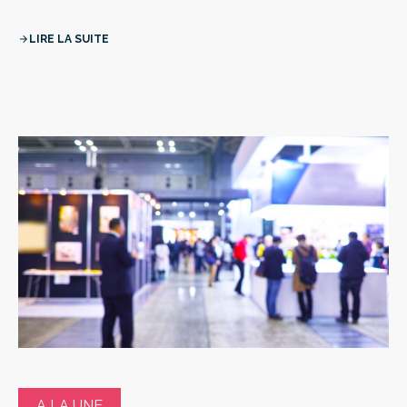
LIRE LA SUITE
arrow_forward
A LA UNE