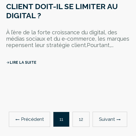
CLIENT DOIT-IL SE LIMITER AU
DIGITAL ?
À l’ère de la forte croissance du digital, des
médias sociaux et du e-commerce, les marques
repensent leur stratégie client.Pourtant,...
LIRE LA SUITE
arrow_forward
Précédent
Suivant
11
12
trending_flat
trending_flat