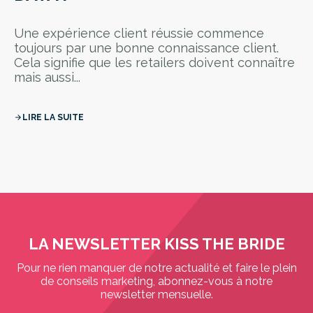
Une expérience client réussie commence
toujours par une bonne connaissance client.
Cela signifie que les retailers doivent connaître
mais aussi...
LIRE LA SUITE
arrow_forward
LA NEWSLETTER KISS THE BRIDE
Pour ne rien manquer de notre actualité et faire le plein
de conseils marketing, abonnez-vous à notre
newsletter mensuelle.