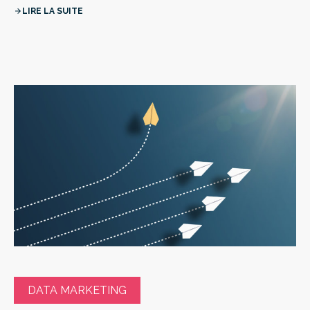
LIRE LA SUITE
arrow_forward
DATA MARKETING