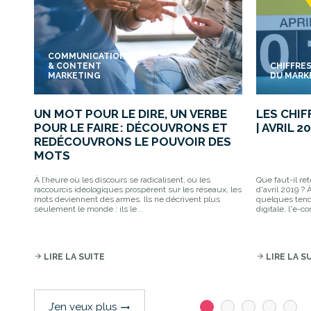
COMMUNICATION
& CONTENT
CHIFFRE
MARKETING
DU MARK
UN MOT POUR LE DIRE, UN VERBE
LES CHI
POUR LE FAIRE : DÉCOUVRONS ET
| AVRIL 2
REDÉCOUVRONS LE POUVOIR DES
MOTS
À l’heure où les discours se radicalisent, où les
Que faut-il re
raccourcis idéologiques prospèrent sur les réseaux, les
d'avril 2019 ? 
mots deviennent des armes. Ils ne décrivent plus
quelques tenda
seulement le monde : ils le...
digitale, l'e-c
arrow_forward
LIRE LA SUITE
arrow_forward
LIRE LA S
J’en veux plus
trending_flat