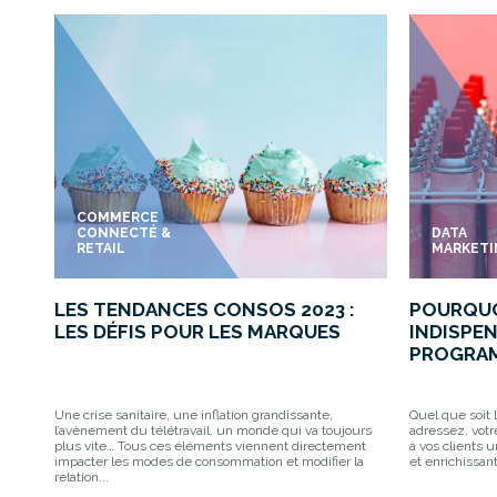
COMMERCE
CONNECTÉ &
DATA
RETAIL
MARKET
LES TENDANCES CONSOS 2023 :
POURQUO
LES DÉFIS POUR LES MARQUES
INDISPE
PROGRAM
Une crise sanitaire, une inflation grandissante,
Quel que soit 
l’avènement du télétravail, un monde qui va toujours
adressez, votre
plus vite… Tous ces éléments viennent directement
à vos clients 
impacter les modes de consommation et modifier la
et enrichissan
relation...