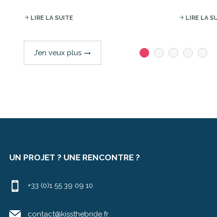
arrow_forward
LIRE LA SUITE
arrow_forward
LIRE LA S
J’en veux plus
trending_flat
UN PROJET ? UNE RENCONTRE ?
+33 (0)1 55 39 09 10
contact@kissthebride.fr