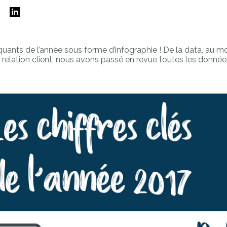
E
quants de l’année sous forme d’infographie ! De la data, au m
 relation client, nous avons passé en revue toutes les données