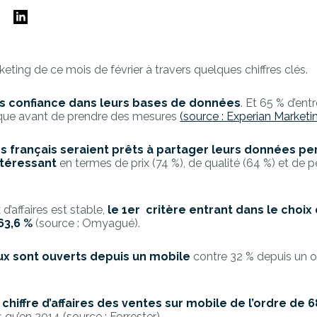
E
keting de ce mois de février à travers quelques chiffres clés.
pas confiance dans leurs bases de données
. Et 65 % d’ent
fique avant de prendre des mesures
(source : Experian Marketi
es français seraient prêts à partager leurs données p
ntéressant
en termes de prix (74 %), de qualité (64 %) et de 
d’affaires est stable,
l
e 1er critère entrant dans le choix
63,6 %
(source : Omyagué).
x sont ouverts depuis un mobile
contre 32 % depuis un o
n
chiffre d’affaires des ventes sur mobile de l’ordre de 6
s qu’en 2014 (source : Forrester).