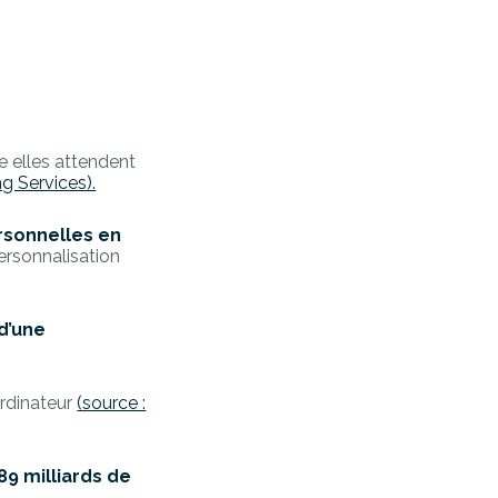
re elles attendent
ng Services).
ersonnelles en
personnalisation
 d’une
rdinateur
(source :
89 milliards de