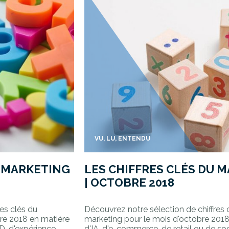
VU, LU, ENTENDU
U MARKETING
LES CHIFFRES CLÉS DU 
| OCTOBRE 2018
es clés du
Découvrez notre sélection de chiffres 
re 2018 en matière
marketing pour le mois d'octobre 2018
PD, d'expérience
d'IA, d'e-commerce, de retail ou de so