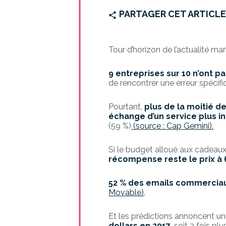
PARTAGER CET ARTICL
Tour d’horizon de l’actualité mar
9 entreprises sur 10 n’ont 
de rencontrer une erreur spéci
Pourtant,
plus de la moitié d
échange
d’un service plus i
(59 %)
(source : Cap Gemini).
Si le budget alloué aux cadeaux 
récompense reste le prix à 
52 % des emails commerciau
Movable)
.
Et les prédictions annoncent u
dollars en 2017,
soit 2 fois plu