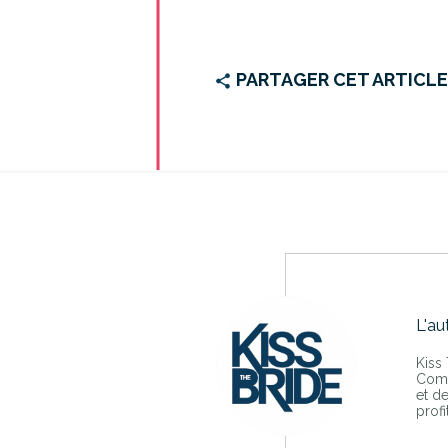
PARTAGER CET ARTICL
L'au
Kiss
Comp
et d
profi