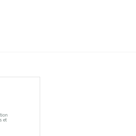
tion
s et