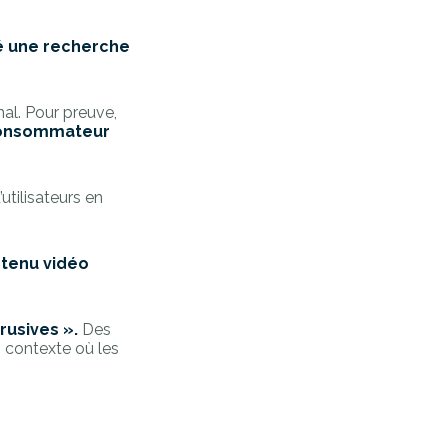
é une recherche
al. Pour preuve,
 consommateur
’utilisateurs en
ntenu vidéo
rusives ».
Des
n contexte où les