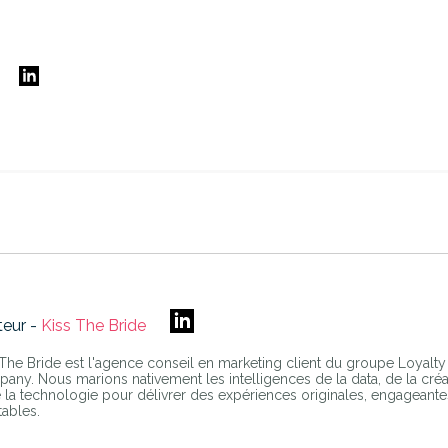
E
teur -
Kiss The Bride
 The Bride est l'agence conseil en marketing client du groupe Loyalty
any. Nous marions nativement les intelligences de la data, de la créa
e la technologie pour délivrer des expériences originales, engageante
tables.