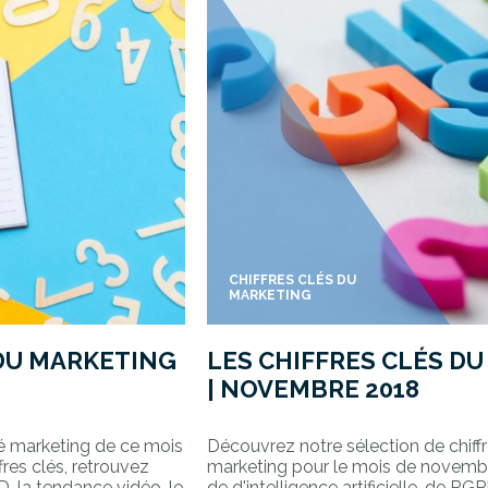
CHIFFRES CLÉS DU
MARKETING
 DU MARKETING
LES CHIFFRES CLÉS D
| NOVEMBRE 2018
lité marketing de ce mois
Découvrez notre sélection de chiffr
fres clés, retrouvez
marketing pour le mois de novemb
, la tendance vidéo, le
de d'intelligence artificielle, de RG