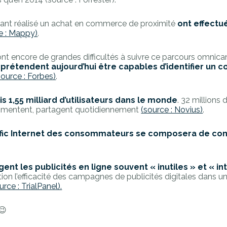
ant réalisé un achat en commerce de proximité
ont effectu
e : Mappy)
.
nt encore de grandes difficultés à suivre ce parcours omnican
 prétendent aujourd’hui être capables d’identifier un
source : Forbes)
.
1,55 milliard d’utilisateurs dans le monde
. 32 millions d
mmentent, partagent quotidiennement
(source : Novius)
.
afic Internet des consommateurs se composera de co
t les publicités en ligne souvent « inutiles » et « int
tion l’efficacité des campagnes de publicités digitales dans u
urce : TrialPanel).
😉