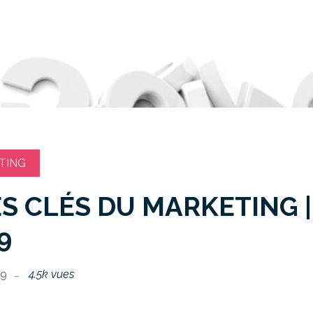
TING
ES CLÉS DU MARKETING |
9
19
4.5k vues