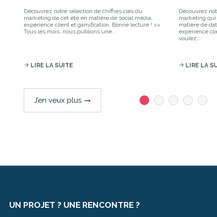
Découvrez notre sélection de chiffres clés du
Découvrez notr
marketing de cet été en matière de social média,
marketing qui 
expérience client et gamification. Bonne lecture ! >>
matière de data,
Tous les mois, nous publions une...
expérience cli
voulez...
arrow_forward
LIRE LA SUITE
arrow_forward
LIRE LA S
J’en veux plus
trending_flat
UN PROJET ? UNE RENCONTRE ?