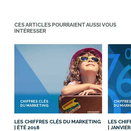
CES ARTICLES POURRAIENT AUSSI VOUS
INTÉRESSER
CHIFFRES CLÉS
CHIFFRE
DU MARKETING
DU MARK
LES CHIFFRES CLÉS DU MARKETING
LES CHI
| ÉTÉ 2018
| JANVIE