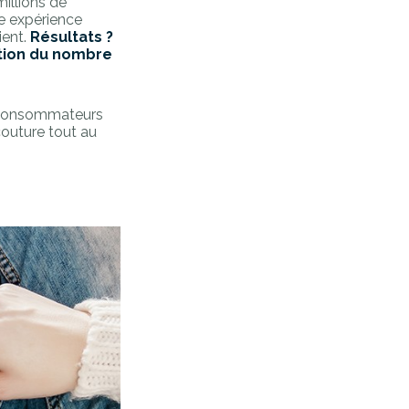
millions de
e expérience
ient.
Résultats ?
ation du nombre
s consommateurs
couture tout au