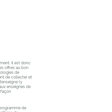
ment. Il est donc
es offres au bon
nologies de
t de collecter et
l’enseigne (y
 aux enseignes de
 façon
n programme de