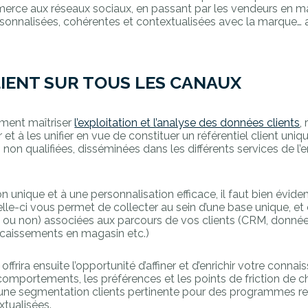
merce aux réseaux sociaux, en passant par les vendeurs en 
rsonnalisées, cohérentes et contextualisées avec la marque… a
LIENT SUR TOUS LES CANAUX
ment maîtriser
l’exploitation et l’analyse des données clients
,
et à les unifier en vue de constituer un référentiel client uniqu
on qualifiées, disséminées dans les différents services de l’e
ion unique et à une personnalisation efficace, il faut bien évi
elle-ci vous permet de collecter au sein d’une base unique, et
s ou non) associées aux parcours de vos clients (CRM, donnée
ncaissements en magasin etc.)
ffrira ensuite l’opportunité d’affiner et d’enrichir votre connai
 comportements, les préférences et les points de friction de 
 une segmentation clients pertinente pour des programmes rel
tualisées.