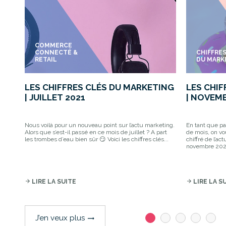
COMMERCE
CONNECTÉ &
CHIFFRE
RETAIL
DU MARK
LES CHIFFRES CLÉS DU MARKETING
LES CHI
| JUILLET 2021
| NOVEM
Nous voilà pour un nouveau point sur l’actu marketing.
En tant que p
Alors que s’est-il passé en ce mois de juillet ? A part
de mois, on v
les trombes d’eau bien sûr 😏 Voici les chiffres clés...
chiffré de l’a
novembre 2020
arrow_forward
LIRE LA SUITE
arrow_forward
LIRE LA S
J’en veux plus
trending_flat