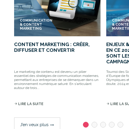
COMMUNICATION
COMMUN
& CONTENT
& CONT
MARKETING
MARKET
CONTENT MARKETING : CRÉER,
ENJEUX 
DIFFUSER ET CONVERTIR
EN CE 20
SONT LE
CAMPAGN
Le marketing de contenu est devenu un pilier
Tournoi des S
essentiel des stratégies de communication modernes,
d’Europe de fo
permettant aux entreprises de se démarquer dans un
Olympiques et
environnement numérique saturé. En s'articulant
doute, 2024 es
autour de trois...
arrow_forward
LIRE LA SUITE
arrow_forward
LIRE LA S
J’en veux plus
trending_flat