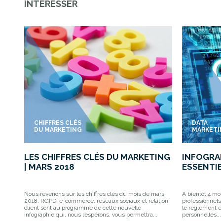
INTÉRESSER
CHIFFRES CLÉS
DATA
DU MARKETING
MARKET
LES CHIFFRES CLÉS DU MARKETING
INFOGRAP
| MARS 2018
ESSENTIE
Nous revenons sur les chiffres clés du mois de mars
A bientôt 4 mo
2018. RGPD, e-commerce, réseaux sociaux et relation
professionnels
client sont au programme de cette nouvelle
le règlement 
infographie qui, nous l’espérons, vous permettra...
personnelles...