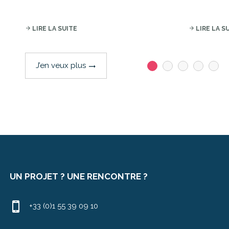
arrow_forward
LIRE LA SUITE
arrow_forward
LIRE LA S
J’en veux plus
trending_flat
UN PROJET ? UNE RENCONTRE ?
+33 (0)1 55 39 09 10