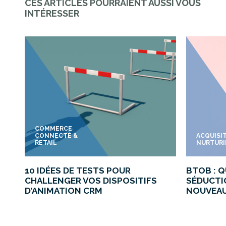
CES ARTICLES POURRAIENT AUSSI VOUS
INTÉRESSER
COMMERCE
CONNECTÉ &
ACQUISI
RETAIL
NURTUR
10 IDÉES DE TESTS POUR
BTOB : Q
CHALLENGER VOS DISPOSITIFS
SÉDUCTI
D’ANIMATION CRM
NOUVEAU