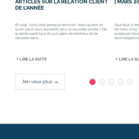
ARTICLES SUR LA RELATION CLIENT
| MARS 2
DE L’ANNÉE
Et voilà, 2021 c’est presque terminé ! Alors qu’est-ce
Que faut-il re
qu’on peut vous souhaiter pour la nouvelle année ? De
de mars 2019 ?
la santé avant tout et puis plein de bonheur et de
quelques tenda
réussite dans...
technologies et
arrow_forward
LIRE LA SUITE
arrow_forward
LIRE LA S
J’en veux plus
trending_flat