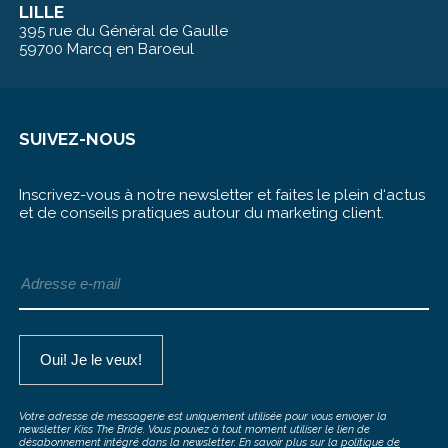
LILLE
395 rue du Général de Gaulle
59700 Marcq en Baroeul
SUIVEZ-NOUS
Inscrivez-vous à notre newsletter et faites le plein d‘actus
et de conseils pratiques autour du marketing client.
Votre adresse de messagerie est uniquement utilisée pour vous envoyer la
newsletter Kiss The Bride. Vous pouvez à tout moment utiliser le lien de
désabonnement intégré dans la newsletter. En savoir plus sur la
politique de