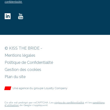
confidentialité.
© KISS THE BRIDE -
Mentions légales
Politique de Confidentialité
Gestion des cookies
Plan du site
Une agence du groupe Loyalty Company
Ce site est protégé par reCAPTCHA. Les
règles de confidentialité
et les
conditions
d'utilisation
de Google s'appliquent.