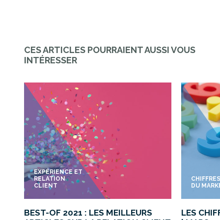
CES ARTICLES POURRAIENT AUSSI VOUS
INTÉRESSER
EXPÉRIENCE ET
RELATION
CHIFFRE
CLIENT
DU MARK
BEST-OF 2021 : LES MEILLEURS
LES CHI