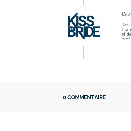
L'au
Kiss
Comp
et d
profi
0 COMMENTAIRE