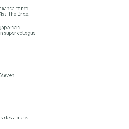
nfiance et m’a
Kiss The Bride.
j’apprécie
un super collègue
 Steven
uis des années.