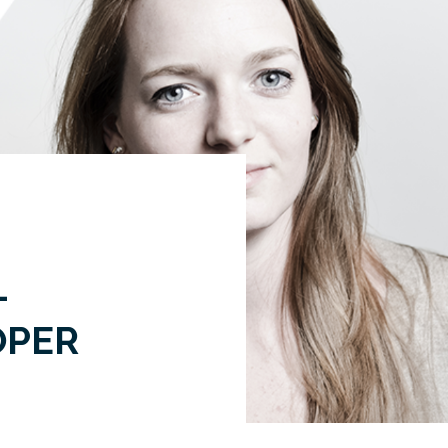
-
OPER