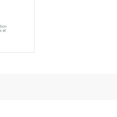
tion
s et