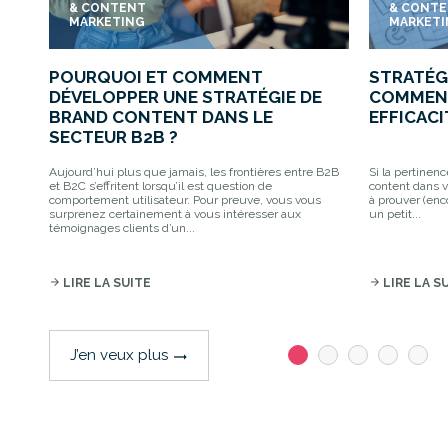
& CONTENT
& CONT
MARKETING
MARKET
POURQUOI ET COMMENT
STRATÉG
DÉVELOPPER UNE STRATÉGIE DE
COMMEN
BRAND CONTENT DANS LE
EFFICACI
SECTEUR B2B ?
Aujourd’hui plus que jamais, les frontières entre B2B
Si la pertinen
et B2C s’effritent lorsqu’il est question de
content dans v
comportement utilisateur. Pour preuve, vous vous
à prouver (enc
surprenez certainement à vous intéresser aux
un petit...
témoignages clients d’un...
arrow_forward
LIRE LA SUITE
arrow_forward
LIRE LA S
J’en veux plus
trending_flat