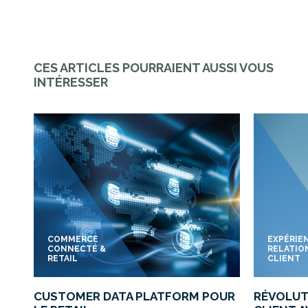
CES ARTICLES POURRAIENT AUSSI VOUS
INTÉRESSER
COMMERCE
EXPÉRIE
CONNECTÉ &
RELATIO
RETAIL
CLIENT
CUSTOMER DATA PLATFORM POUR
RÉVOLUT