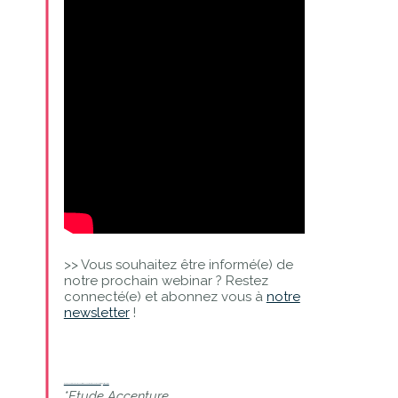
>> Vous souhaitez être informé(e) de
notre prochain webinar ? Restez
connecté(e) et abonnez vous à
notre
newsletter
!
Webinar « Comment piloter la performance de son réseau de magasins ? »
from
Kiss The Bride
*Etude Accenture