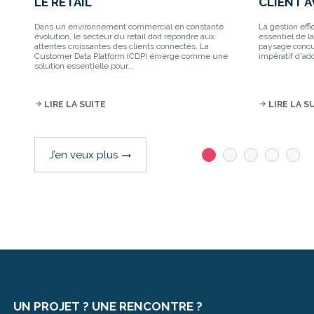
LE RETAIL
CLIENT A
Dans un environnement commercial en constante
La gestion effi
évolution, le secteur du retail doit répondre aux
essentiel de l
attentes croissantes des clients connectés. La
paysage concur
Customer Data Platform (CDP) émerge comme une
impératif d'ado
solution essentielle pour...
arrow_forward
LIRE LA SUITE
arrow_forward
LIRE LA S
J’en veux plus
trending_flat
UN PROJET ? UNE RENCONTRE ?