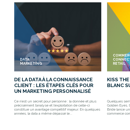
COMMER
DATA
CONNEC
MARKETING
RETAIL
DE LA DATA À LA CONNAISSANCE
KISS THE
CLIENT : LES ÉTAPES CLÉS POUR
BLANC SU
UN MARKETING PERSONNALISÉ
Ce n’est un secret pour personne : la donnée et plus
Quelques sema
précisément l’analyse et l’exploitation de celle-ci
Golden Eyes, l
constitue un avantage compétitif majeur. En quelques
Bride lance un
années, la data a même dépassé le...
commerce conne