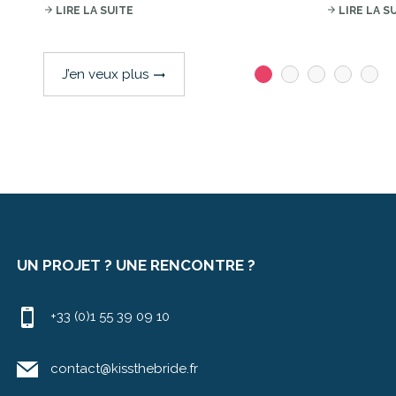
arrow_forward
LIRE LA SUITE
arrow_forward
LIRE LA S
J’en veux plus
trending_flat
UN PROJET ? UNE RENCONTRE ?
+33 (0)1 55 39 09 10
contact@kissthebride.fr