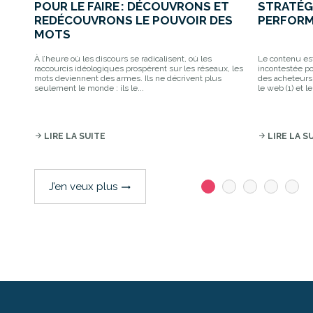
POUR LE FAIRE : DÉCOUVRONS ET
STRATÉG
REDÉCOUVRONS LE POUVOIR DES
PERFORM
MOTS
À l’heure où les discours se radicalisent, où les
Le contenu es
raccourcis idéologiques prospèrent sur les réseaux, les
incontestée po
mots deviennent des armes. Ils ne décrivent plus
des acheteurs
seulement le monde : ils le...
le web (1) et l
arrow_forward
LIRE LA SUITE
arrow_forward
LIRE LA S
J’en veux plus
trending_flat