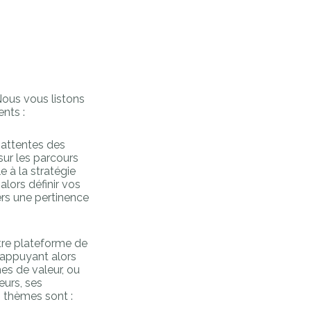
Nous vous listons
nts :
s attentes des
sur les parcours
e à la stratégie
lors définir vos
ers une pertinence
otre plateforme de
s’appuyant alors
hes de valeur, ou
eurs, ses
, thèmes sont :