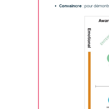
Convaincre
: pour démontr