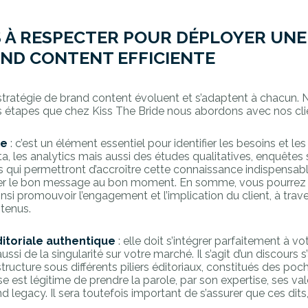
 À RESPECTER POUR DÉPLOYER UNE
AND CONTENT EFFICIENTE
stratégie de brand content évoluent et s’adaptent à chacun. 
s étapes que chez Kiss The Bride nous abordons avec nos clie
le
: c’est un élément essentiel pour identifier les besoins et le
a, les analytics mais aussi des études qualitatives, enquêtes 
s qui permettront d’accroître cette connaissance indispensabl
vrer le bon message au bon moment. En somme, vous pourrez a
nsi promouvoir l’engagement et l’implication du client, à trav
ntenus.
éditoriale authentique
: elle doit s’intégrer parfaitement à v
ssi de la singularité sur votre marché. Il s’agit d’un discours 
 structure sous différents piliers éditoriaux, constitués des poc
se est légitime de prendre la parole, par son expertise, ses val
gacy. Il sera toutefois important de s’assurer que ces dits