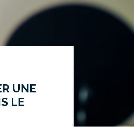
ER UNE
S LE