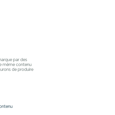
marque par des
ue ce même contenu
ssurons de produire
ontenu