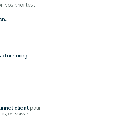
n vos priorités :
ion…
ad nurturing…
unnel client
pour
ois, en suivant