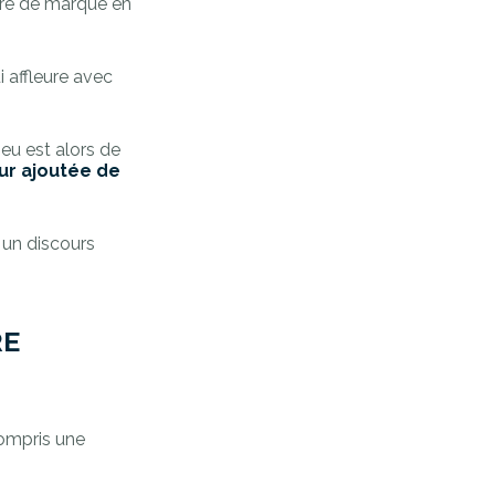
aire de marque en
i affleure avec
eu est alors de
eur ajoutée de
 un discours
RE
compris une