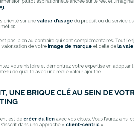
mension plutôt aspirationnelle ancrée sur le réel et l’imagin
ng
.
us orienté sur une
valeur d’usage
du produit ou du service qu
métier.
t pas, bien au contraire qui sont complémentaires. Tout l’enj
la valorisation de votre
image de marque
et celle de
la val
ntez votre histoire et démontrez votre expertise en adoptant
tenu de qualité avec une réelle valeur ajoutée.
, UNE BRIQUE CLÉ AU SEIN DE VOT
TING
tent est de
créer du lien
avec vos cibles. Vous l’aurez ainsi 
 s’inscrit dans une approche «
client-centric
».