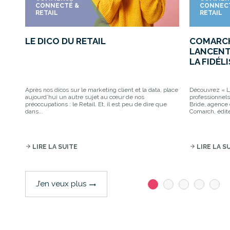
CONNECTÉ &
CONNEC
RETAIL
RETAIL
LE DICO DU RETAIL
COMARCH
LANCENT
LA FIDÉL
Après nos dicos sur le marketing client et la data, place
Découvrez « Lo
aujourd’hui un autre sujet au cœur de nos
professionnels
préoccupations : le Retail. Et, il est peu de dire que
Bride, agence 
dans...
Comarch, édit
arrow_forward
LIRE LA SUITE
arrow_forward
LIRE LA S
J’en veux plus
trending_flat