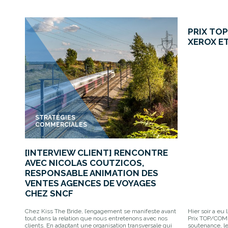
MARKET
PRIX TOP
XEROX E
STRATÉGIES
COMMERCIALES
[INTERVIEW CLIENT] RENCONTRE
AVEC NICOLAS COUTZICOS,
RESPONSABLE ANIMATION DES
VENTES AGENCES DE VOYAGES
CHEZ SNCF
Chez Kiss The Bride, l’engagement se manifeste avant
Hier soir a eu
tout dans la relation que nous entretenons avec nos
Prix TOP/COM 
clients. En adaptant une organisation transversale qui
soutenance, l