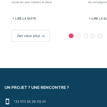
casse les silos métiers et place...
les campagnes
arrow_forward
LIRE LA SUITE
arrow_forward
LIRE LA S
J’en veux plus
trending_flat
UN PROJET ? UNE RENCONTRE ?
+33 (0)1 55 39 09 10