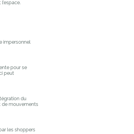
 l’espace.
ce impersonnel
vente pour se
ci peut
ntégration du
 et de mouvements
 par les shoppers