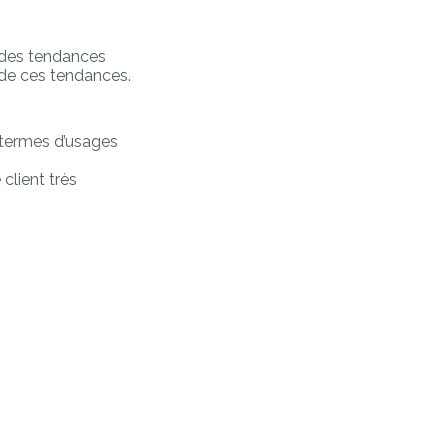
r des tendances
e de ces tendances.
 termes d’usages
lient très