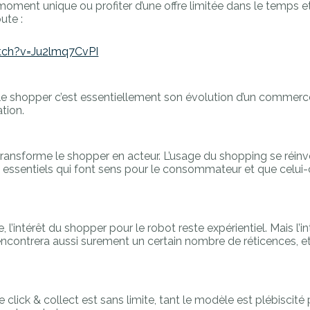
 moment unique ou profiter d’une offre limitée dans le temps et
ute :
tch?v=Ju2lmq7CvPI
r le shopper c’est essentiellement son évolution d’un commer
ation.
transforme le shopper en acteur. L’usage du shopping se réin
essentiels qui font sens pour le consommateur et que celui-
 l’intérêt du shopper pour le robot reste expérientiel. Mais l’i
 rencontrera aussi surement un certain nombre de réticences,
e click & collect est sans limite, tant le modèle est plébiscité