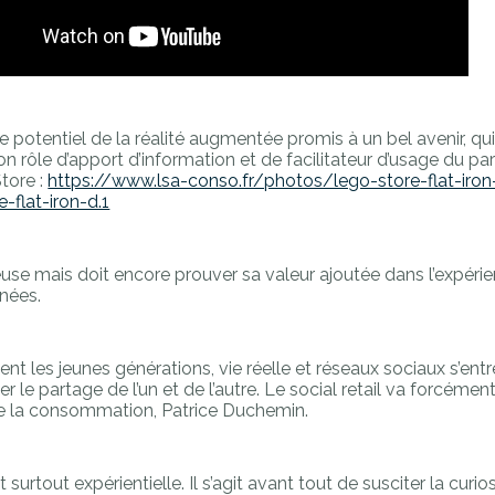
e potentiel de la réalité augmentée promis à un bel avenir, qu
rôle d’apport d’information et de facilitateur d’usage du pa
Store :
https://www.lsa-conso.fr/photos/lego-store-flat-iro
-flat-iron-d.1
use mais doit encore prouver sa valeur ajoutée dans l’expéri
nées.
 les jeunes générations, vie réelle et réseaux sociaux s’entr
r le partage de l’un et de l’autre. Le social retail va forcéme
 de la consommation, Patrice Duchemin.
surtout expérientielle. Il s’agit avant tout de susciter la curio