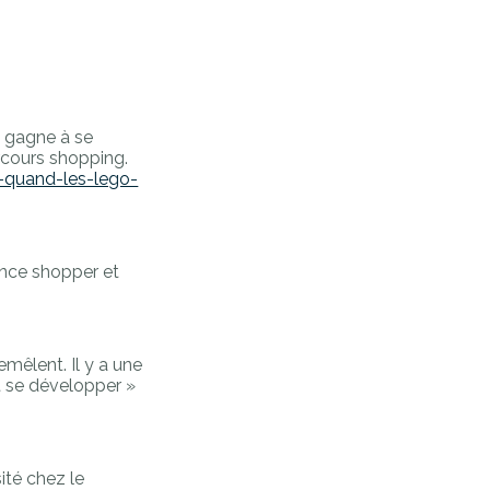
i gagne à se
rcours shopping.
n-quand-les-lego-
ence shopper et
emêlent. Il y a une
nt se développer »
sité chez le