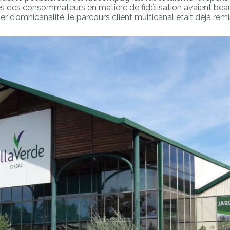
tes des consommateurs en matière de fidélisation avaient be
r d’omnicanalité, le parcours client multicanal était déjà rem