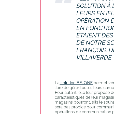
SOLUTION À 
LEURS ENJE
OPÉRATION 
EN FONCTION
ÉTAIENT DE
DE NOTRE S
FRANÇOIS, D
VILLAVERDE.
La
solution BE-ONE
permet vér
libre de gérer toutes leurs cam
Pour autant, elle leur propose 
caractéristiques de leur magasin
magasins pourront, s’ils le sou
sera pas propice pour communiqu
opérations de communication pro