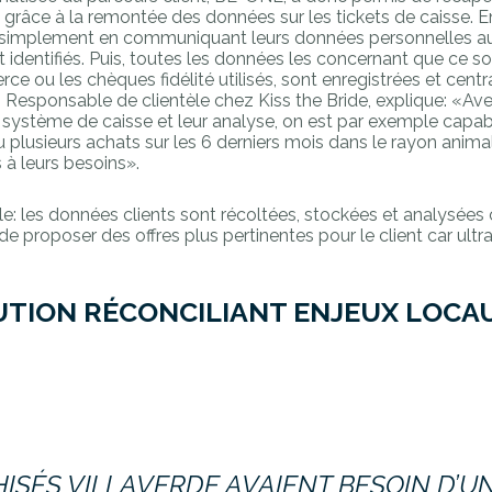
ine grâce à la remontée des données sur les tickets de caisse. E
é ou simplement en communiquant leurs données personnelles
t identifiés. Puis, toutes les données les concernant que ce so
e ou les chèques fidélité utilisés, sont enregistrées et centra
, Responsable de clientèle chez Kiss the Bride, explique: «Av
système de caisse et leur analyse, on est par exemple capabl
 ou plusieurs achats sur les 6 derniers mois dans le rayon anima
 à leurs besoins».
: les données clients sont récoltées, stockées et analysées 
 de proposer des offres plus pertinentes pour le client car ult
UTION RÉCONCILIANT ENJEUX LOCA
ISÉS VILLAVERDE AVAIENT BESOIN D’U