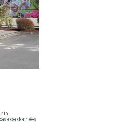
r la
a base de données