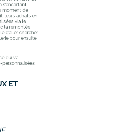
n s’encartant
 au moment de
it, leurs achats en
lisées via le
ec la remontée
e d’aller chercher
lerie pour ensuite
ce qui va
ra-personnalisées.
UX ET
NE