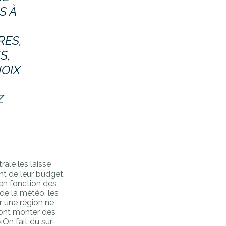
S À
RES,
S,
HOIX
Z
ale les laisse
nt de leur budget.
 en fonction des
 de la météo, les
r une région ne
ront monter des
On fait du sur-