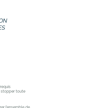
 ON
ES
érequis
à stopper toute
rer l’ensemble de