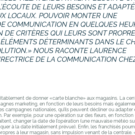
L’ÉCOUTE DE LEURS BESOINS ET ADAPTÉ
UX LOCAUX. POUVOIR MONTER UNE
DE COMMUNICATION EN QUELQUES HEU
 DE CRITÈRES QUI LEURS SONT PROPRE
S ÉLÉMENTS DÉTERMINANTS DANS LE C
OLUTION.» NOUS RACONTE LAURENCE
IRECTRICE DE LA COMMUNICATION CHE
itablement de donner «carte blanche» aux magasins. La centr
pagnes marketing, en fonction de leurs besoins mais égaleme
des campagnes nationales, qu’ils peuvent décliner ou adapter
. Par exemple, pour une opération sur des fleurs, en fonction
haitent, changer la date de l’opération (une mauvaise météo su
er à la date initialement prévue). Enfin, les franchisés pour
pres à leur magasin, sans impulsion venant de la centrale. «