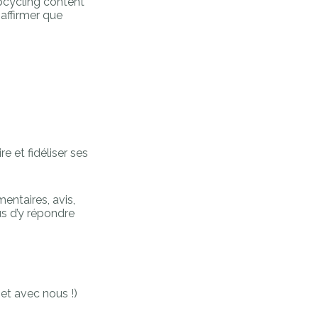
upcycling content
 affirmer que
e et fidéliser ses
entaires, avis,
us d’y répondre
jet avec nous !)