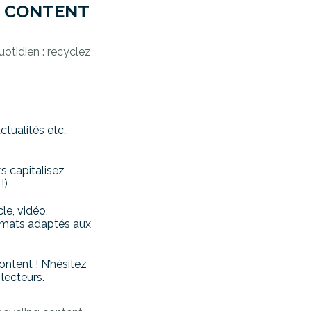
G CONTENT
otidien : recyclez
ctualités etc.,
s capitalisez
!)
le, vidéo,
ormats adaptés aux
ontent ! N’hésitez
lecteurs.