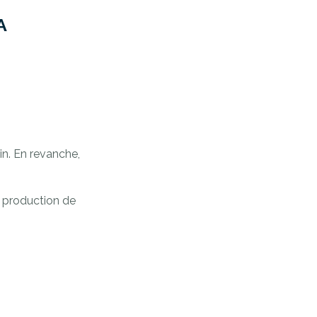
A
in. En revanche,
e production de