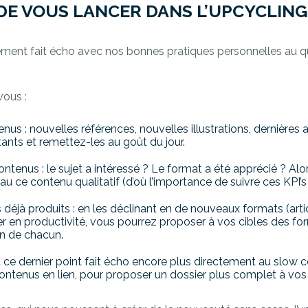
 DE VOUS LANCER DANS L’UPCYCLIN
ement fait écho avec nos bonnes pratiques personnelles au qu
vous :
us : nouvelles références, nouvelles illustrations, dernières a
ants et remettez-les au goût du jour.
tenus : le sujet a intéressé ? Le format a été apprécié ? Alor
 ce contenu qualitatif (d’où l’importance de suivre ces KPI’s 
 déjà produits : en les déclinant en de nouveaux formats (artic
r en productivité, vous pourrez proposer à vos cibles des f
n de chacun.
 ce dernier point fait écho encore plus directement au slow c
contenus en lien, pour proposer un dossier plus complet à vos 