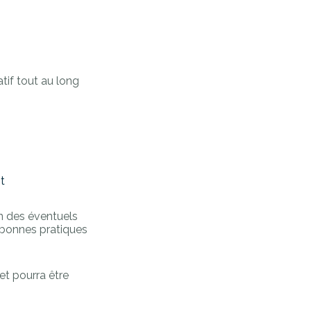
tif tout au long
it
ion des éventuels
s bonnes pratiques
et pourra être