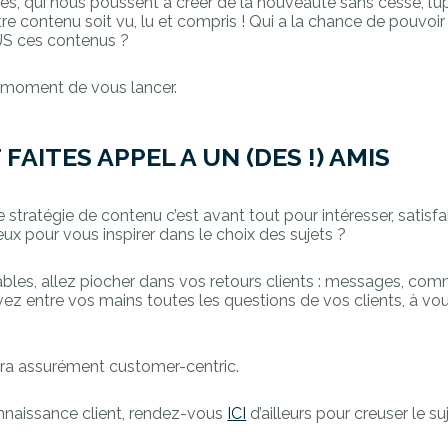
es, qui nous poussent à créer de la nouveauté sans cesse, l’
e contenu soit vu, lu et compris ! Qui a la chance de pouvoir
US ces contenus ?
le moment de vous lancer.
FAITES APPEL A UN (DES !) AMIS
stratégie de contenu c’est avant tout pour intéresser, satisfair
eux pour vous inspirer dans le choix des sujets ?
ables, allez piocher dans vos retours clients : messages, comm
ez entre vos mains toutes les questions de vos clients, à vo
ra assurément customer-centric.
onnaissance client, rendez-vous
ICI
d’ailleurs pour creuser le su