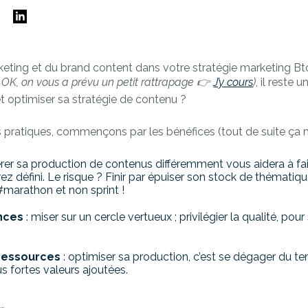
E
keting et du brand content dans votre stratégie marketing Bto
 OK, on vous a prévu un petit rattrapage 👉
J’y cours
)
, il reste u
t optimiser sa stratégie de contenu ?
 pratiques, commençons par les bénéfices (tout de suite ça m
érer sa production de contenus différemment vous aidera à fai
rez défini. Le risque ? Finir par épuiser son stock de thématiq
marathon et non sprint !
ances
: miser sur un cercle vertueux ; privilégier la qualité, pour 
ressources
: optimiser sa production, c’est se dégager du t
lus fortes valeurs ajoutées.
…