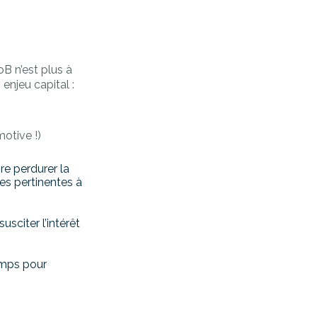
B n’est plus à
n enjeu capital :
otive !)
re perdurer la
ues pertinentes à
susciter l’intérêt
emps pour