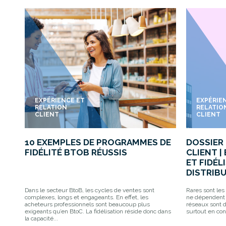
EXPÉRIENCE ET
EXPÉRIE
RELATION
RELATIO
CLIENT
CLIENT
10 EXEMPLES DE PROGRAMMES DE
DOSSIER 
FIDÉLITÉ BTOB RÉUSSIS
CLIENT |
ET FIDÉL
DISTRIBU
Dans le secteur BtoB, les cycles de ventes sont
Rares sont les
complexes, longs et engageants. En effet, les
ne dépendent 
acheteurs professionnels sont beaucoup plus
réseaux sont d
exigeants qu’en BtoC. La fidélisation réside donc dans
surtout en cont
la capacité...