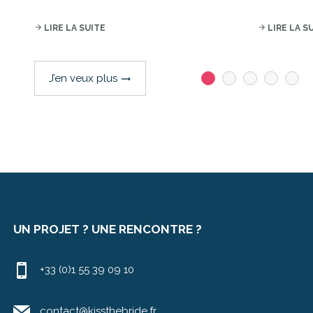
arrow_forward
LIRE LA SUITE
arrow_forward
LIRE LA S
J’en veux plus
trending_flat
UN PROJET ? UNE RENCONTRE ?
+33 (0)1 55 39 09 10
contact@kissthebride.fr