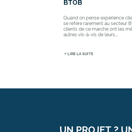
BTOB
Quand on pense expérience clien
se réfère rarement au secteur B
clients de ce marché ont les m
autres vis-à-vis de leurs...
arrow_forward
LIRE LA SUITE
UN PROJET ? U