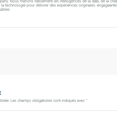
any. Nous marions nativement les intelligences de la data, de la créa
e la technologie pour délivrer des expériences originales, engageante
tables.
E
bliée.
Les champs obligatoires sont indiqués avec
*