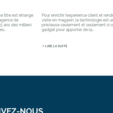
 titre est étrange
Pour enrichir l’expérience client et re
 agence de
visite en magasin, la technologie est u
15 ans des milliers
précieuse seulement et seulement si o
s...
gadget pour apporter de la...
arrow_forward
LIRE LA SUITE
IVEZ-NOUS