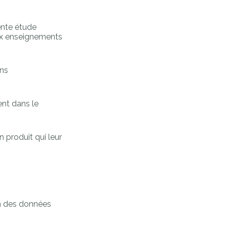
cente étude
aux enseignements
ons
ent dans le
 produit qui leur
on des données