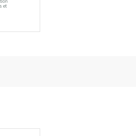
tion
s et