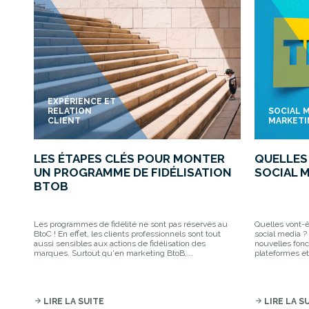
EXPÉRIENCE ET
RELATION
SOCIAL 
CLIENT
MARKET
LES ÉTAPES CLÉS POUR MONTER
QUELLES
UN PROGRAMME DE FIDÉLISATION
SOCIAL M
BTOB
Les programmes de fidélité ne sont pas réservés au
Quelles vont-
BtoC ! En effet, les clients professionnels sont tout
social media ? 
aussi sensibles aux actions de fidélisation des
nouvelles fonc
marques. Surtout qu'en marketing BtoB,...
plateformes et
arrow_forward
LIRE LA SUITE
arrow_forward
LIRE LA S