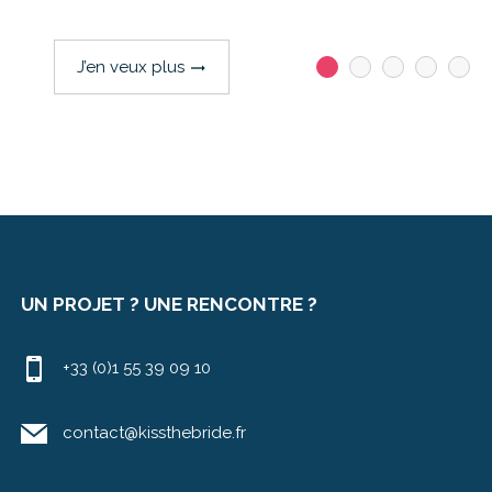
J’en veux plus
trending_flat
UN PROJET ? UNE RENCONTRE ?
+33 (0)1 55 39 09 10
contact@kissthebride.fr