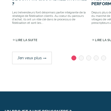
?
PERFORM
Les (re)vendeurs font désormais partie intégrante de la
Depuis plus de
stratégie de fidélisation clients. Au coeur du parcours
du marché de 
d'achat, ils ont un rôle clé dans le processus de
vitrages de vé
fidélisation et sont les...
prescripteurs a
arrow_forward
LIRE LA SUITE
arrow_forward
LIRE LA S
J’en veux plus
trending_flat