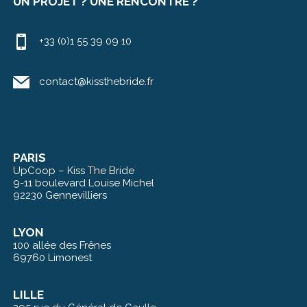
UN PROJET ? UNE RENCONTRE ?
+33 (0)1 55 39 09 10
contact@kissthebride.fr
PARIS
UpCoop – Kiss The Bride
9-11 boulevard Louise Michel
92230 Gennevilliers
LYON
100 allée des Frênes
69760 Limonest
LILLE