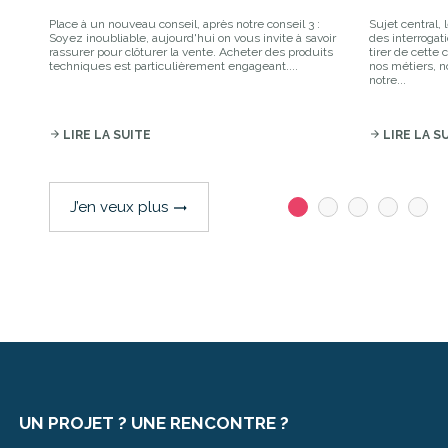
Place à un nouveau conseil, après notre conseil 3 :
Sujet central,
Soyez inoubliable, aujourd'hui on vous invite à savoir
des interrogat
rassurer pour clôturer la vente. Acheter des produits
tirer de cette
techniques est particulièrement engageant....
nos métiers, 
notre...
arrow_forward
LIRE LA SUITE
arrow_forward
LIRE LA S
J’en veux plus
trending_flat
UN PROJET ? UNE RENCONTRE ?