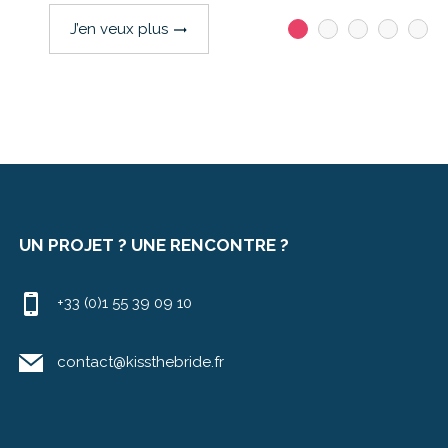
J’en veux plus
trending_flat
UN PROJET ? UNE RENCONTRE ?
+33 (0)1 55 39 09 10
contact@kissthebride.fr