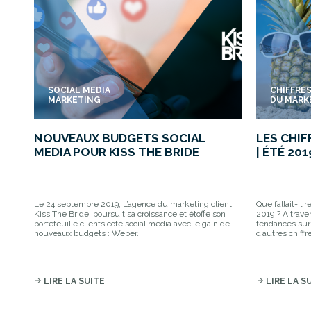
SOCIAL MEDIA
CHIFFRE
MARKETING
DU MARK
NOUVEAUX BUDGETS SOCIAL
LES CHI
MEDIA POUR KISS THE BRIDE
| ÉTÉ 201
Le 24 septembre 2019, L’agence du marketing client,
Que fallait-il 
Kiss The Bride, poursuit sa croissance et étoffe son
2019 ? À trave
portefeuille clients côté social media avec le gain de
tendances sur 
nouveaux budgets : Weber...
d’autres chiffre
arrow_forward
LIRE LA SUITE
arrow_forward
LIRE LA S