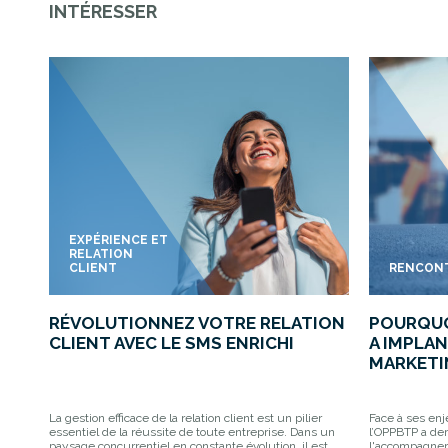
INTÉRESSER
EXPÉRIENCE ET
RELATION
CLIENT
RENCON
RÉVOLUTIONNEZ VOTRE RELATION
POURQUO
CLIENT AVEC LE SMS ENRICHI
A IMPLAN
MARKETI
La gestion efficace de la relation client est un pilier
Face à ses enje
essentiel de la réussite de toute entreprise. Dans un
l’OPPBTP a de
paysage concurrentiel en constante évolution, il est
l'accompagner