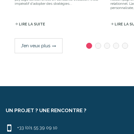
impératif d'adopter des stratégies...
relationnel. L’
personnalisée,
arrow_forward
LIRE LA SUITE
arrow_forward
LIRE LA S
J’en veux plus
trending_flat
UN PROJET ? UNE RENCONTRE ?
+33 (0)1 55 39 09 10