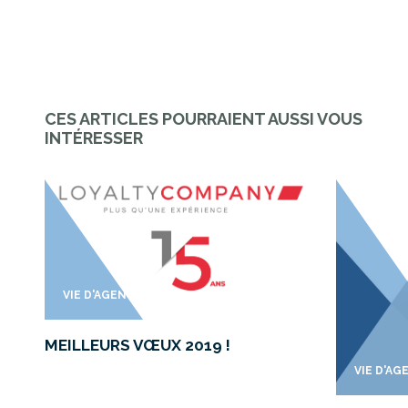
CES ARTICLES POURRAIENT AUSSI VOUS
INTÉRESSER
VIE D'AGENCE
MEILLEURS VŒUX 2019 !
VIE D'AG