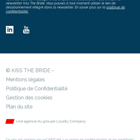
newsletter Kiss The Bride. Vous pouvez à tout moment utiliser le lien de
désabonnement intégré dans la newsletter. En savoir plus sur la
politique de
confidentialité.
© KISS THE BRIDE -
Mentions légales
Politique de Confidentialité
Gestion des cookies
Plan du site
Une agence du groupe Loyalty Company
Ce site est protégé par reCAPTCHA. Les
règles de confidentialité
et les
conditions