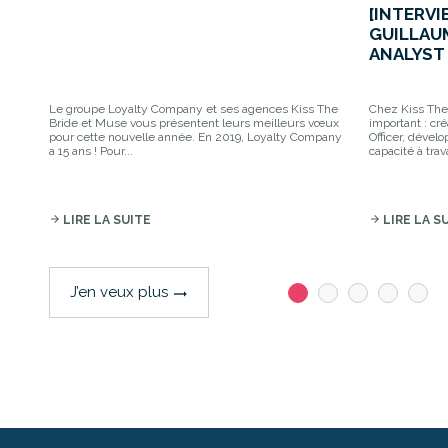
[INTERVI
GUILLAU
ANALYST 
Le groupe Loyalty Company et ses agences Kiss The
Chez Kiss The 
Bride et Muse vous présentent leurs meilleurs vœux
important : cré
pour cette nouvelle année. En 2019, Loyalty Company
Officer, dével
a 15 ans ! Pour...
capacité à trav
arrow_forward
LIRE LA SUITE
arrow_forward
LIRE LA S
J’en veux plus
trending_flat