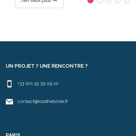
J’en veux plus
trending_flat
UN PROJET ? UNE RENCONTRE ?
+33 (0)1 55 39 09 10
contact@kissthebride.fr
PARIS