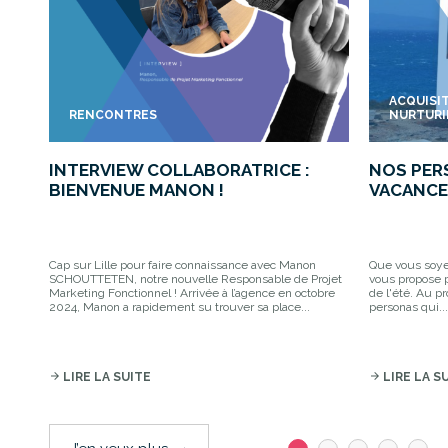
ACQUISI
RENCONTRES
NURTUR
INTERVIEW COLLABORATRICE :
NOS PER
BIENVENUE MANON !
VACANCES
Cap sur Lille pour faire connaissance avec Manon
Que vous soye
SCHOUTTETEN, notre nouvelle Responsable de Projet
vous propose p
Marketing Fonctionnel ! Arrivée à l’agence en octobre
de l'été. Au p
2024, Manon a rapidement su trouver sa place...
personas qui..
arrow_forward
LIRE LA SUITE
arrow_forward
LIRE LA S