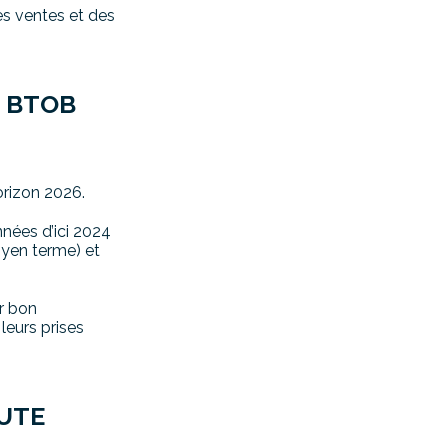
es ventes et des
E BTOB
orizon 2026.
nnées d’ici 2024
oyen terme) et
ur bon
leurs prises
AUTE