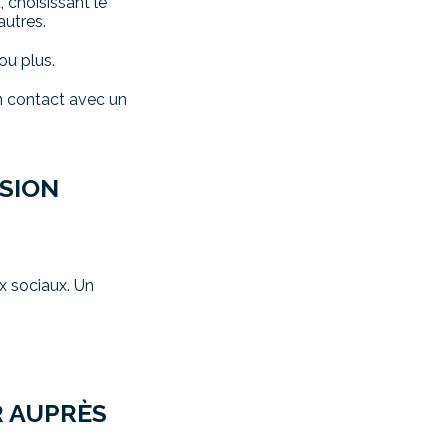
 choisissant le
autres.
ou plus.
n contact avec un
ISION
ux sociaux. Un
.
R AUPRÈS