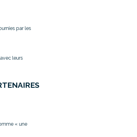
urnies par les
.
avec leurs
RTENAIRES
 comme « une