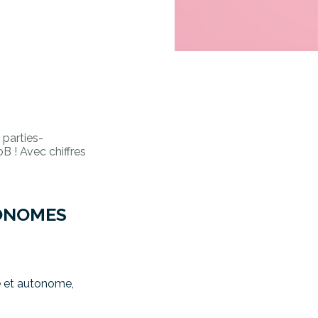
parties-
oB ! Avec chiffres
TONOMES
e et autonome,