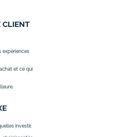
 CLIENT
s expériences
chat ​et ce qui
leure​.
XE
elles investir.