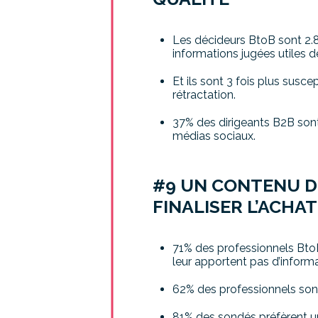
Les décideurs BtoB sont 2.8 
informations jugées utiles d
Et ils sont 3 fois plus susce
rétractation.
37% des dirigeants B2B sont 
médias sociaux.
#9 UN CONTENU D
FINALISER L’ACHA
71% des professionnels Bto
leur apportent pas d’informa
62% des professionnels sond
81% des sondés préfèrent un