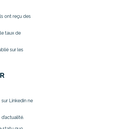
ls ont reçu des
ble taux de
blié sur les
UR
sur Linkedin ne
d’actualité.
e statu quo.