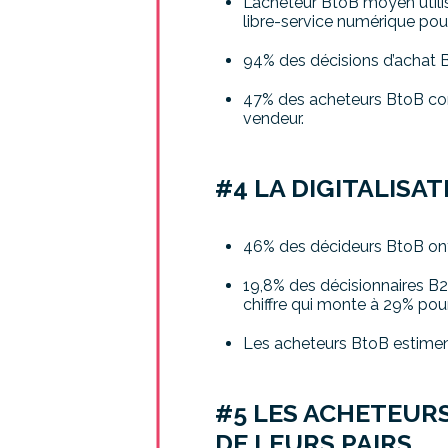
L’acheteur BtoB moyen utili
libre-service numérique pour 
94% des décisions d’achat B
47% des acheteurs BtoB con
vendeur.
#4 LA DIGITALISA
46% des décideurs BtoB ont
19,8% des décisionnaires B2B
chiffre qui monte à 29% pou
Les acheteurs BtoB estiment
#5 LES ACHETEUR
DE LEURS PAIRS