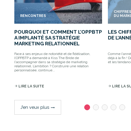
CHIFFRE
RENCONTRES
DU MARK
POURQUOI ET COMMENT L’OPPBTP
LES CHI
A IMPLANTÉ SA STRATÉGIE
DE L’ANN
MARKETING RELATIONNEL
Face à ses enjeux de notoriété et de fidélisation,
Comme l'année 
l’OPPBTP a demandé à Kiss The Bride de
déjà à la fin ! 
l'accompagner dans sa stratégie de marketing
et les tendanc
relationnel. L’ambition ? Construire une relation
personnalisée, continue...
arrow_forward
LIRE LA SUITE
arrow_forward
LIRE LA S
J’en veux plus
trending_flat