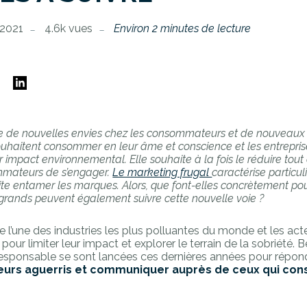
 2021
4.6k vues
Environ 2 minutes de lecture
E
tre de nouvelles envies chez les consommateurs et de nouveaux 
haitent consommer en leur âme et conscience et les entrepris
r impact environnemental. Elle souhaite à la fois le réduire tou
mateurs de s’engager.
Le marketing frugal
caractérise particu
te entamer les marques. Alors, que font-elles concrètement po
s grands peuvent également suivre cette nouvelle voie ?
’une des industries les plus polluantes du monde et les ac
ir pour limiter leur impact et explorer le terrain de la sobriété
 responsable se sont lancées ces dernières années pour répon
rs aguerris et communiquer auprès de ceux qui con