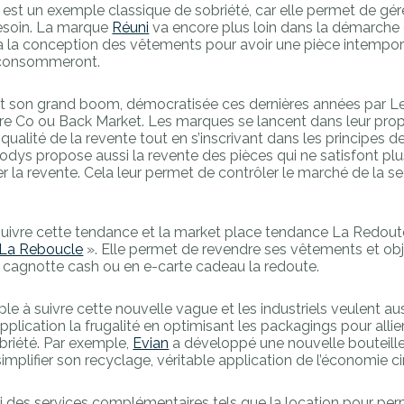
 un exemple classique de sobriété, car elle permet de gére
besoin. La marque
Réuni
va encore plus loin dans la démarche 
 la conception des vêtements pour avoir une pièce intempor
a consommeront.
t son grand boom, démocratisée ces dernières années par Le
aire Co ou Back Market. Les marques se lancent dans leur pro
ualité de la revente tout en s’inscrivant dans les principes d
odys propose aussi la revente des pièces qui ne satisfont plu
er la revente. Cela leur permet de contrôler le marché de la 
uivre cette tendance et la market place tendance La Redoute
La Reboucle
». Elle permet de revendre ses vêtements et ob
n cagnotte cash ou en e-carte cadeau la redoute.
e à suivre cette nouvelle vague et les industriels veulent aus
 application la frugalité en optimisant les packagings pour allier
obriété. Par exemple,
Evian
a développé une nouvelle bouteille
implifier son recyclage, véritable application de l’économie cir
des services complémentaires tels que la location pour perm