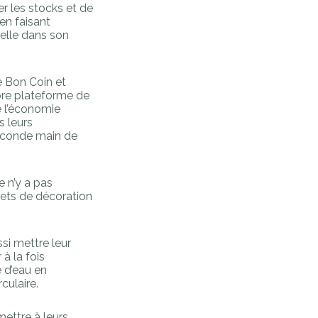
r les stocks et de
en faisant
elle dans son
 Bon Coin et
pre plateforme de
e l’économie
s leurs
seconde main de
 n’y a pas
jets de décoration
si mettre leur
 à la fois
 d’eau en
culaire.
ettre à leurs