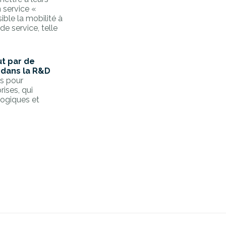
 service «
ble la mobilité à
de service, telle
ut par de
 dans la R&D
es pour
ises, qui
logiques et