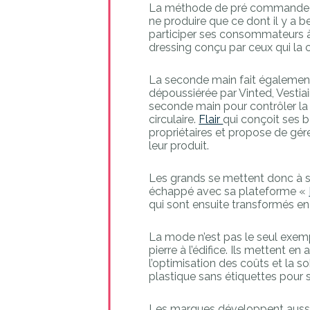
La méthode de pré commande est
ne produire que ce dont il y a 
participer ses consommateurs à
dressing conçu par ceux qui l
La seconde main fait égalemen
dépoussiérée par Vinted, Vesti
seconde main pour contrôler la q
circulaire.
Flair
qui conçoit ses b
propriétaires et propose de gér
leur produit.
Les grands se mettent donc à s
échappé avec sa plateforme «
qui sont ensuite transformés e
La mode n’est pas le seul exempl
pierre à l’édifice. Ils mettent en
l’optimisation des coûts et la s
plastique sans étiquettes pour s
Les marques développent aussi 