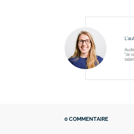
L'au
Aude
"Je s
salar
0 COMMENTAIRE