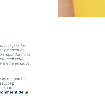
enjeux pour les
es prennent de
t en répondant à la
lièrement cette
ur mettre en place
teurs du marché
. Beaucoup
dre aux
somment de la