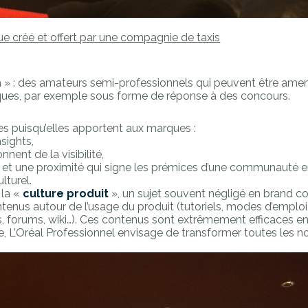
e créé et offert par une compagnie de taxis
-am » : des amateurs semi-professionnels qui peuvent être ame
es, par exemple sous forme de réponse à des concours.
ues puisqu’elles apportent aux marques :
nsights,
ent de la visibilité,
 et une proximité qui signe les prémices d’une communauté 
lturel.
 la «
culture produit
», un sujet souvent négligé en brand co
tenus autour de l’usage du produit (tutoriels, modes d’emploi,
ts, forums, wiki…). Ces contenus sont extrêmement efficaces e
ve, L’Oréal Professionnel envisage de transformer toutes les not