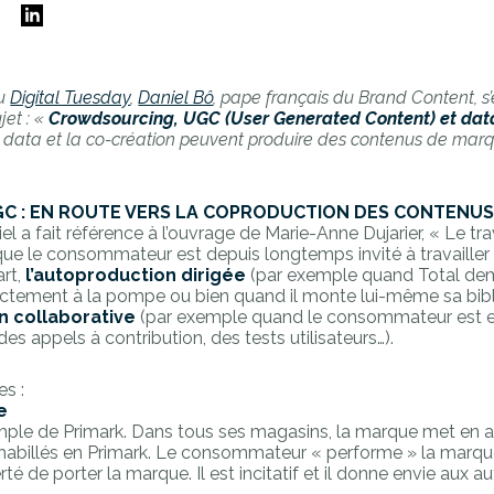
E
au
Digital Tuesday
,
Daniel Bô
, pape français du Brand Content,
s’
et : «
Crowdsourcing, UGC (User Generated Content) et data
data et la co-création peuvent produire des contenus de mar
GC : EN ROUTE VERS LA COPRODUCTION DES CONTENU
el a fait référence à l’ouvrage de Marie-Anne Dujarier, « Le tra
ue le consommateur est depuis longtemps invité à travailler
art,
l’autoproduction dirigée
(par exemple quand Total de
ctement à la pompe ou bien quand il monte lui-même sa bibl
n collaborative
(par exemple quand le consommateur est 
des appels à contribution, des tests utilisateurs…).
es :
e
’exemple de Primark. Dans tous ses magasins, la marque met en 
abillés en Primark. Le consommateur « performe » la marque, 
erté de porter la marque. Il est incitatif et il donne envie aux au