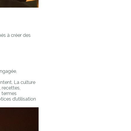
nés à créer des
engagée,
ntent. La culture
 recettes,
n termes
ices d’utilisation