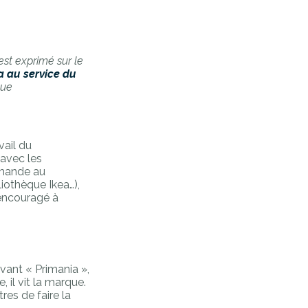
est exprimé sur le
 au service du
que
S
vail du
 avec les
mande au
iothèque Ikea…),
encouragé à
avant « Primania »,
il vit la marque.
tres de faire la