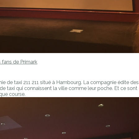
s fans de Primark
e de taxi 211 211 situé à Hambourg. La compagnie édite des liv
de taxi qui connaissent la ville comme leur poche. Et ce sont 
haque course.