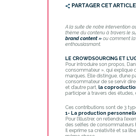
PARTAGER CET ARTICL
A la suite de notre intervention 
thème du contenu à travers le suj
brand content »
ou comment la 
enthousiasmant.
LE CROWDSOURCING ET L’U
Pour introduire son propos, Dani
consommateur », qui explique q
marques. Elle distingue, d’une p
consommateur de se servir dire
et d’autre part,
la coproductio
participer à travers des études, 
Ces contributions sont de 3 typ
1- La production personnell
Pour l’illustrer, on retiendra l
des selfies de consommateurs h
Il exprime sa créativité et sa lib