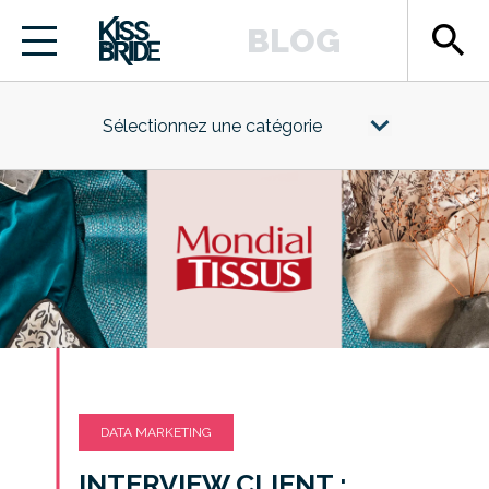
search
BLOG
Sélectionnez une catégorie
DATA MARKETING
INTERVIEW CLIENT :