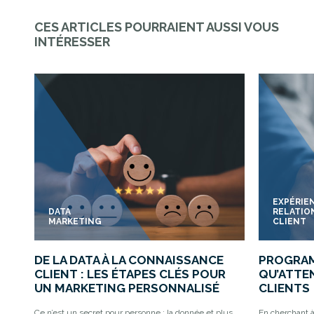
CES ARTICLES POURRAIENT AUSSI VOUS
INTÉRESSER
EXPÉRIE
DATA
RELATIO
MARKETING
CLIENT
DE LA DATA À LA CONNAISSANCE
PROGRAM
CLIENT : LES ÉTAPES CLÉS POUR
QU’ATTE
UN MARKETING PERSONNALISÉ
CLIENTS
Ce n’est un secret pour personne : la donnée et plus
En cherchant à