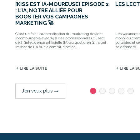
[KISS EST IA-MOUREUSE] EPISODE 2
LES LECT
: L’IA, NOTRE ALLIÉE POUR
BOOSTER VOS CAMPAGNES
MARKETING 🚀
C'est un fait : l’automatisation du marketing devient
Les vacances a
incontournable avec 74 % des professionnels utilisant
monoï ou crème
déjà l’intelligence artificielle (IA) au quotidien (1) : quel
portables et or
impact de l’IA sur la communication...
se détendre…..
arrow_forward
LIRE LA SUITE
arrow_forward
LIRE LA S
J’en veux plus
trending_flat