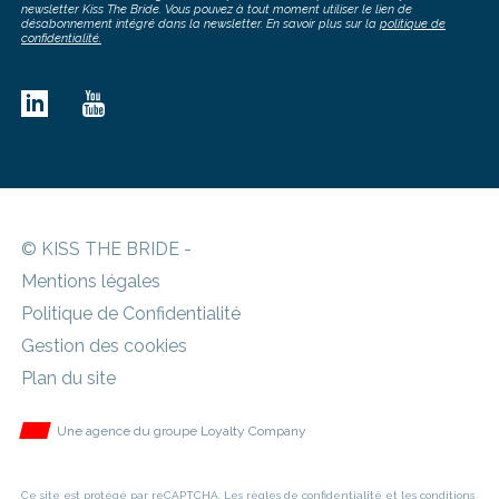
newsletter Kiss The Bride. Vous pouvez à tout moment utiliser le lien de
désabonnement intégré dans la newsletter. En savoir plus sur la
politique de
confidentialité.
© KISS THE BRIDE -
Mentions légales
Politique de Confidentialité
Gestion des cookies
Plan du site
Une agence du groupe Loyalty Company
Ce site est protégé par reCAPTCHA. Les
règles de confidentialité
et les
conditions