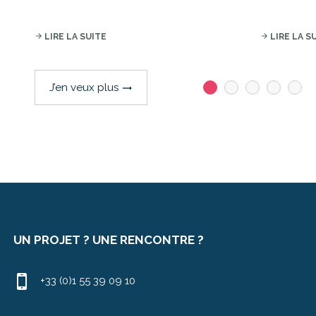
arrow_forward
LIRE LA SUITE
arrow_forward
LIRE LA S
J’en veux plus
trending_flat
UN PROJET ? UNE RENCONTRE ?
+33 (0)1 55 39 09 10