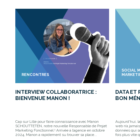
SOCIAL 
RENCONTRES
MARKET
INTERVIEW COLLABORATRICE :
DATA ET
BIENVENUE MANON !
BON MÉN
Cap sur Lille pour faire connaissance avec Manon
Aujourd'hui, l
SCHOUTTETEN, notre nouvelle Responsable de Projet
web n’a jamais
Marketing Fonctionnel ! Arrivée à l’agence en octobre
données qui s
2024, Manon a rapidement su trouver sa place...
fois plus vite