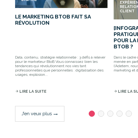
EXPÉRIE
RELATIO
CLIENT
LE MARKETING BTOB FAIT SA
RÉVOLUTION
[INFOGR
PRATIQU
POUR LA 
BTOB ?
Data, contenu, stratégie relationnelle : 3 défis à relever
Dans le cadre d
pour le marketeur BtoB Vous connaissez bien les
menée en parte
tendances qui révolutionnent nos vies tant
l'Adetem, nous
professionnelles que personnelles : digitalisation des
marketing et de
usages, explosion...
arrow_forward
LIRE LA SUITE
arrow_forward
LIRE LA S
J’en veux plus
trending_flat