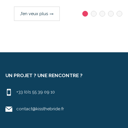
J’en veux plus
trending_flat
UN PROJET ? UNE RENCONTRE ?
+33 (0)1 55 39 09 10
contact@kissthebride.fr