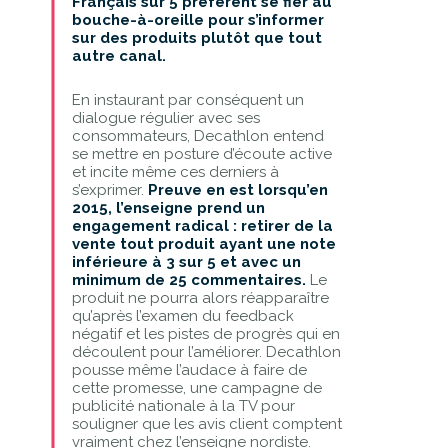
Français sur 5 préfèrent se fier au
bouche-à-oreille pour s’informer
sur des produits plutôt que tout
autre canal.
En instaurant par conséquent un
dialogue régulier avec ses
consommateurs, Decathlon entend
se mettre en posture d’écoute active
et incite même ces derniers à
s’exprimer.
Preuve en est lorsqu’en
2015, l’enseigne prend un
engagement radical : retirer de la
vente tout produit ayant une note
inférieure à 3 sur 5 et avec un
minimum de 25 commentaires.
Le
produit ne pourra alors réapparaître
qu’après l’examen du feedback
négatif et les pistes de progrès qui en
découlent pour l’améliorer. Decathlon
pousse même l’audace à faire de
cette promesse, une campagne de
publicité nationale à la TV pour
souligner que les avis client comptent
vraiment chez l’enseigne nordiste.