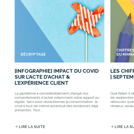
CHIFFRE
DÉCRYPTAGE
DU MARK
[INFOGRAPHIE] IMPACT DU COVID
LES CHI
SUR L’ACTE D’ACHAT &
| SEPTEM
L’EXPÉRIENCE CLIENT
La pandémie a considérablement changé nos
Que fallait-il 
comportements d'achat notamment notre rapport au
de septembre 2
digital. Sans avoir révolutionner la consommation, la
retrouvez quel
crise a tout de même accentué des tendances déjà
réseaux sociau
présentes. Tour...
arrow_forward
LIRE LA SUITE
arrow_forward
LIRE LA S