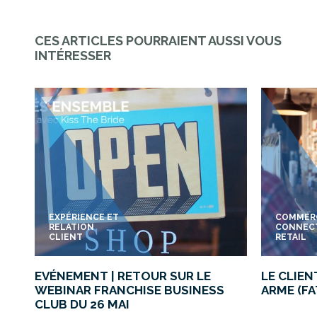
CES ARTICLES POURRAIENT AUSSI VOUS
INTÉRESSER
EXPÉRIENCE ET
COMMER
RELATION
CONNEC
CLIENT
RETAIL
EVÉNEMENT | RETOUR SUR LE
LE CLIEN
WEBINAR FRANCHISE BUSINESS
ARME (FA
CLUB DU 26 MAI