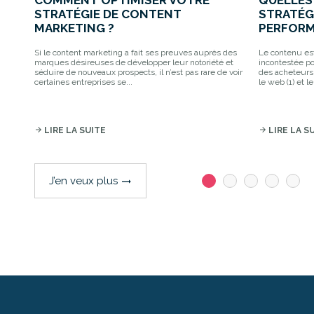
STRATÉGIE DE CONTENT
STRATÉG
MARKETING ?
PERFORM
Si le content marketing a fait ses preuves auprès des
Le contenu es
marques désireuses de développer leur notoriété et
incontestée po
séduire de nouveaux prospects, il n’est pas rare de voir
des acheteurs
certaines entreprises se...
le web (1) et l
arrow_forward
LIRE LA SUITE
arrow_forward
LIRE LA S
J’en veux plus
trending_flat