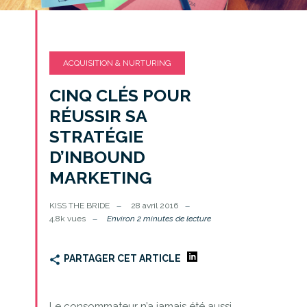
ACQUISITION & NURTURING
CINQ CLÉS POUR
RÉUSSIR SA
STRATÉGIE
D’INBOUND
MARKETING
KISS THE BRIDE
28 avril 2016
4.8k vues
Environ 2 minutes de lecture
PARTAGER CET ARTICLE
Le consommateur n’a jamais été aussi