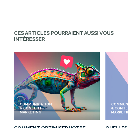
CES ARTICLES POURRAIENT AUSSI VOUS
INTÉRESSER
COMMUNICATION
COMMUN
& CONTENT
& CONT
MARKETING
MARKET
COMMENT OPTIMISER VOTRE
QUELLES