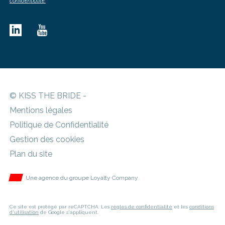
confidentialité.
© KISS THE BRIDE -
Mentions légales
Politique de Confidentialité
Gestion des cookies
Plan du site
Une agence du groupe Loyalty Company
Ce site est protégé par reCAPTCHA. Les
règles de confidentialité
et les
conditions
d'utilisation
de Google s'appliquent.