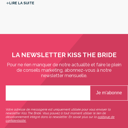
LIRE LA SUITE
arrow_forward
LA NEWSLETTER KISS THE BRIDE
Pour ne rien manquer de notre actualité et faire le plein
de conseils marketing, abonnez-vous à notre
newsletter mensuelle.
Votre adresse de messagerie est uniquement utilisée pour vous envoyer la
newsletter Kiss The Bride. Vous pouvez à tout moment utiliser le lien de
désabonnement intégré dans la newsletter. En savoir plus sur la
politique de
confidentialité.