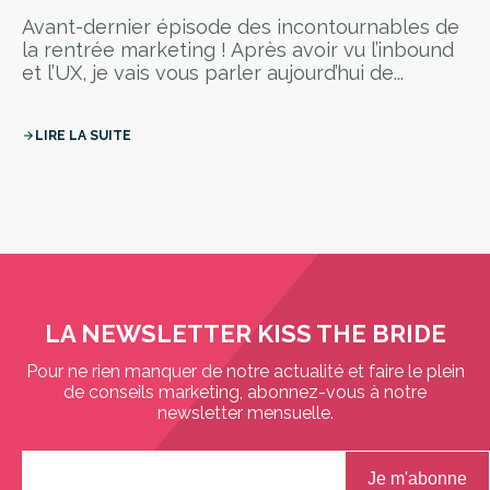
Avant-dernier épisode des incontournables de
la rentrée marketing ! Après avoir vu l’inbound
et l’UX, je vais vous parler aujourd’hui de...
LIRE LA SUITE
arrow_forward
LA NEWSLETTER KISS THE BRIDE
Pour ne rien manquer de notre actualité et faire le plein
de conseils marketing, abonnez-vous à notre
newsletter mensuelle.