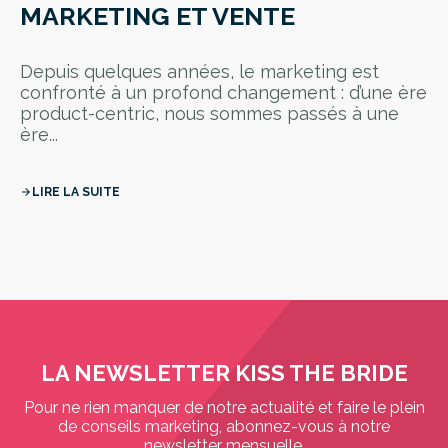
MARKETING ET VENTE
Depuis quelques années, le marketing est
confronté à un profond changement : d’une ère
product-centric, nous sommes passés à une
ère...
LIRE LA SUITE
arrow_forward
LA NEWSLETTER KISS THE BRIDE
Pour ne rien manquer de notre actualité et faire le plein
de conseils marketing, abonnez-vous à notre
newsletter mensuelle.