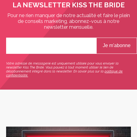
LA NEWSLETTER KISS THE BRIDE
Pour ne rien manquer de notre actualité et faire le plein
de conseils marketing, abonnez-vous à notre
newsletter mensuelle.
Votre adresse de messagerie est uniquement utilisée pour vous envoyer la
newsletter Kiss The Bride. Vous pouvez à tout moment utiliser le lien de
désabonnement intégré dans la newsletter. En savoir plus sur la
politique de
confidentialité.